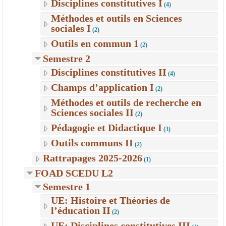
Disciplines constitutives I
(4)
Méthodes et outils en Sciences
sociales I
(2)
Outils en commun 1
(2)
Semestre 2
Disciplines constitutives II
(4)
Champs d’application I
(2)
Méthodes et outils de recherche en
Sciences sociales II
(2)
Pédagogie et Didactique I
(3)
Outils communs II
(2)
Rattrapages 2025-2026
(1)
FOAD SCEDU L2
Semestre 1
UE: Histoire et Théories de
l’éducation II
(2)
UE: Disciplines constitutives III