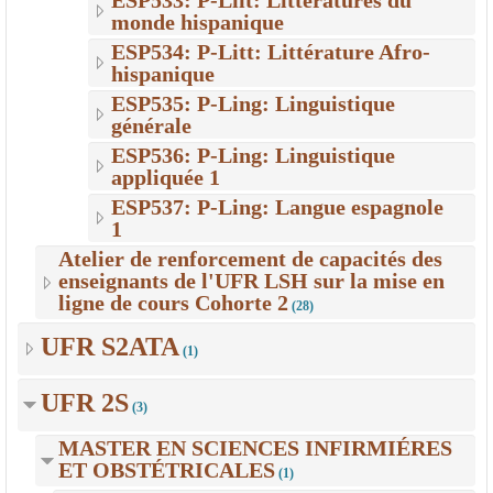
ESP533: P-Liit: Littératures du
monde hispanique
ESP534: P-Litt: Littérature Afro-
hispanique
ESP535: P-Ling: Linguistique
générale
ESP536: P-Ling: Linguistique
appliquée 1
ESP537: P-Ling: Langue espagnole
1
Atelier de renforcement de capacités des
enseignants de l'UFR LSH sur la mise en
ligne de cours Cohorte 2
(28)
UFR S2ATA
(1)
UFR 2S
(3)
MASTER EN SCIENCES INFIRMIÉRES
ET OBSTÉTRICALES
(1)