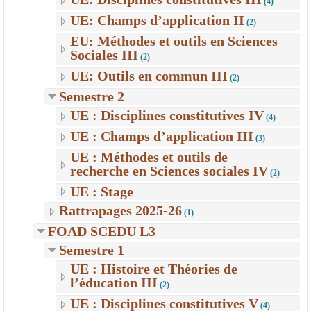
(4)
UE: Champs d’application II
(2)
EU: Méthodes et outils en Sciences
Sociales III
(2)
UE: Outils en commun III
(2)
Semestre 2
UE : Disciplines constitutives IV
(4)
UE : Champs d’application III
(3)
UE : Méthodes et outils de
recherche en Sciences sociales IV
(2)
UE : Stage
Rattrapages 2025-26
(1)
FOAD SCEDU L3
Semestre 1
UE : Histoire et Théories de
l’éducation III
(2)
UE : Disciplines constitutives V
(4)