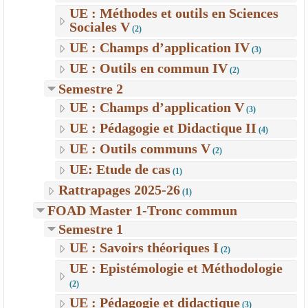
UE : Méthodes et outils en Sciences
Sociales V
(2)
UE : Champs d’application IV
(3)
UE : Outils en commun IV
(2)
Semestre 2
UE : Champs d’application V
(3)
UE : Pédagogie et Didactique II
(4)
UE : Outils communs V
(2)
UE: Etude de cas
(1)
Rattrapages 2025-26
(1)
FOAD Master 1-Tronc commun
Semestre 1
UE : Savoirs théoriques I
(2)
UE : Epistémologie et Méthodologie
(2)
UE : Pédagogie et didactique
(3)