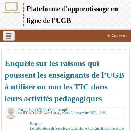
Plateforme d'apprentissage en
ligne de l'UGB
Connexion
Français (fr)
UFR SEFS
UFR SJP
UFR SAT
UFR SEG
UFR LSH
UFR S2ATA
UFR 2S
UFR CRAC
Enquête sur les raisons qui
IPSL
poussent les enseignants de l’UGB
à utiliser ou non les TIC dans
leurs activités pédagogiques
Formulaire d'Enquête à remplir
par
IFOAD UGB Saint Louis
, mardi 21 novembre 2023, 12:10
Bonjour!
Le Laboratoire de Sociologie Quantitative (LSQuanti.org) mène une