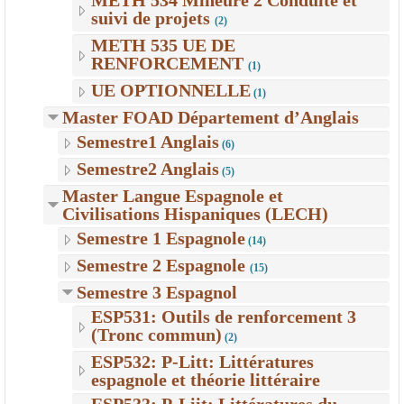
METH 534 Mineure 2 Conduite et
suivi de projets
(2)
METH 535 UE DE
RENFORCEMENT
(1)
UE OPTIONNELLE
(1)
Master FOAD Département d’Anglais
Semestre1 Anglais
(6)
Semestre2 Anglais
(5)
Master Langue Espagnole et
Civilisations Hispaniques (LECH)
Semestre 1 Espagnole
(14)
Semestre 2 Espagnole
(15)
Semestre 3 Espagnol
ESP531: Outils de renforcement 3
(Tronc commun)
(2)
ESP532: P-Litt: Littératures
espagnole et théorie littéraire