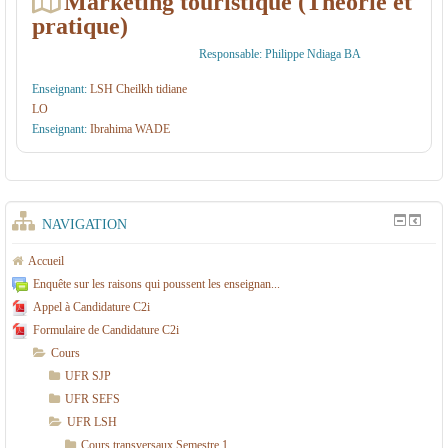
Marketing touristique (Théorie et
pratique)
s
T
Responsable: Philippe Ndiaga BA
o
Enseignant:
LSH Cheilkh tidiane
u
LO
Enseignant:
Ibrahima WADE
ri
s
ti
q
NAVIGATION
u
Accueil
e
Enquête sur les raisons qui poussent les enseignan...
s
Appel à Candidature C2i
Formulaire de Candidature C2i
e
Cours
t
UFR SJP
.
UFR SEFS
.
UFR LSH
.
Cours transversaux Semestre 1