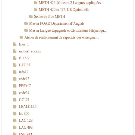
METH 425: Mineure 2 Langues appliquées
METH 426 et 427: UE Optionnelle
Semestre 3 de METH
Master FOAD Département d’Anglais
Master Langue Espagnole et Civilisations Hispaniqu...
Atelier de renforcement de capacités des enseignan...
lclea_1
rapport_socaux
BU777
GEO351
info12
code27
PESMC
code24
GC121
LEALGL36
lac 350
LAC 123
LAC 498
ESP-243