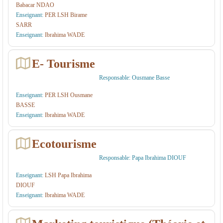
Babacar NDAO
N
e
E
Enseignant:
PER LSH Birame
SARR
L
m
T
Enseignant:
Ibrahima WADE
I
e
H
G
n
E- Tourisme
N
t
Responsable:
Ousmane Basse
E
d
L
e
Enseignant:
PER LSH Ousmane
BASSE
S
s
Enseignant:
Ibrahima WADE
H
E
n
Ecotourisme
tr
Responsable: Papa Ibrahima DIOUF
e
Enseignant:
LSH Papa Ibrahima
p
DIOUF
ri
Enseignant:
Ibrahima WADE
s
e