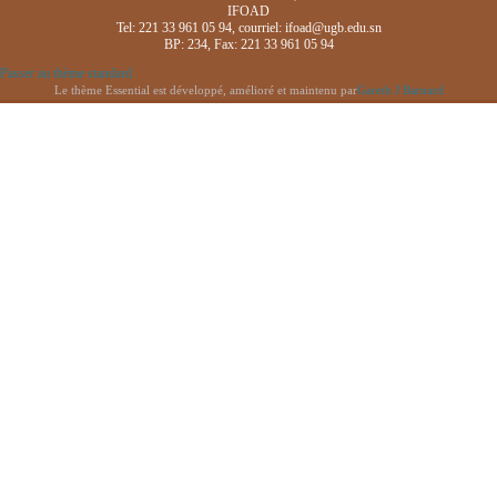
IFOAD
Tel: 221 33 961 05 94, courriel: ifoad@ugb.edu.sn
BP: 234, Fax: 221 33 961 05 94
Passer au thème standard
Le thème Essential est développé, amélioré et maintenu par
Gareth J Barnard