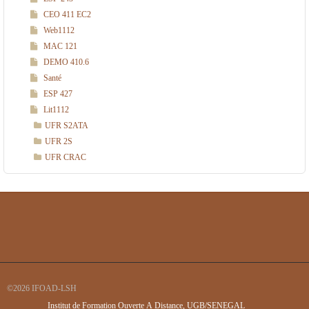
CEO 411 EC2
Web1112
MAC 121
DEMO 410.6
Santé
ESP 427
Lit1112
UFR S2ATA
UFR 2S
UFR CRAC
©2026 IFOAD-LSH
Institut de Formation Ouverte A Distance, UGB/SENEGAL