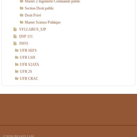
Master 2 Ingénierie Commande public
Section Droit public
Droit Privé
Master Science Politique
SYLLABUS_SJP
DSP 111
INFO
UFR SEFS
UFR LSH
UFR S2ATA
UFR 2S
UFR CRAC
©2026 IFOAD-LSH