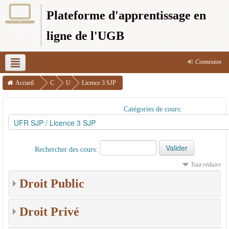
Plateforme d'apprentissage en
ligne de l'UGB
Connexion
Français (fr)
UFR SEFS
UFR SJP
UFR SAT
Accueil
C
U
Licence 3 SJP
o
F
UFR SEG
UFR LSH
UFR S2ATA
UFR 2S
UFR CRAC
Catégories de cours:
u
R
IPSL
r
S
s
J
Rechercher des cours:
P
Tout réduire
Droit Public
Droit Privé