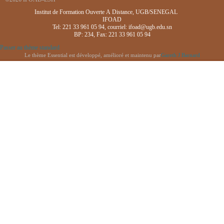
Institut de Formation Ouverte A Distance, UGB/SENEGAL
IFOAD
Tel: 221 33 961 05 94, courriel: ifoad@ugb.edu.sn
BP: 234, Fax: 221 33 961 05 94
Passer au thème standard
Le thème Essential est développé, amélioré et maintenu par
Gareth J Barnard