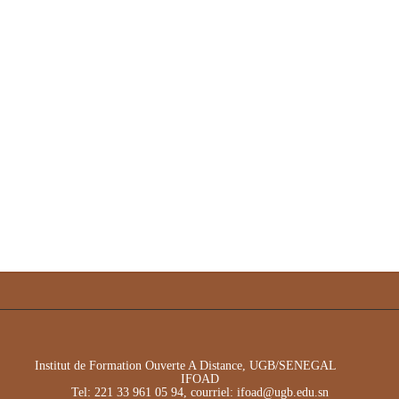
Institut de Formation Ouverte A Distance, UGB/SENEGAL
IFOAD
Tel: 221 33 961 05 94, courriel: ifoad@ugb.edu.sn