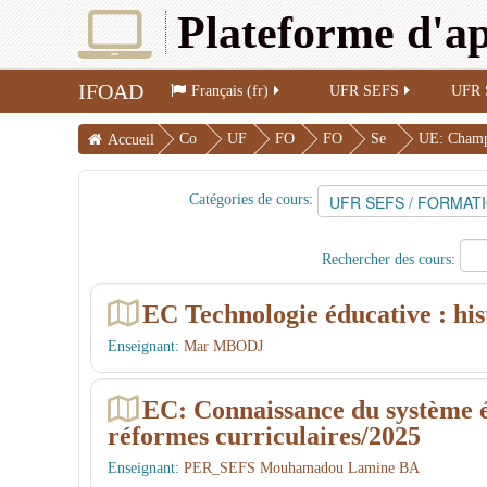
Plateforme d'ap
IFOAD
Français (fr)
UFR SEFS
UFR 
Co
UF
FO
FO
Se
UE: Champs
Accueil
urs
R
R
AD
me
SE
M
SC
stre
Catégories de cours:
FS
AT
ED
1
Rechercher des cours:
IO
U
N
L2
EC Technologie éducative : his
S
Enseignant:
Mar MBODJ
EC: Connaissance du système éd
réformes curriculaires/2025
Enseignant:
PER_SEFS Mouhamadou Lamine BA