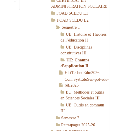
CERTIFICAT EN
ADMINISTRATION SCOLAIRE
FOAD SCEDU L1
FOAD SCEDU L2
Semestre 1
UE: Histoire et Théories
de l’éducation II
UE: Disciplines
constitutives III
UE: Champs
d’application II
HistTechnoEdu/2026
ConnSystEduSén-pol-édu-
réf/2025
EU: Méthodes et outils
en Sciences Sociales III
UE: Outils en commun
III
Semestre 2
Rattrapages 2025-26