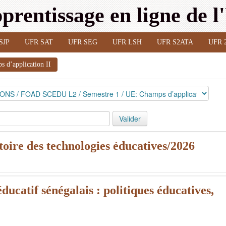
prentissage en ligne de 
SJP
UFR SAT
UFR SEG
UFR LSH
UFR S2ATA
UFR 
 d’application II
toire des technologies éducatives/2026
ucatif sénégalais : politiques éducatives,