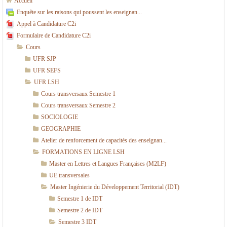
Accueil
N
i
Enquête sur les raisons qui poussent les enseignan...
Appel à Candidature C2i
L
e
Formulaire de Candidature C2i
I
ri
Cours
G
e
UFR SJP
N
d
UFR SEFS
UFR LSH
E
u
Cours transversaux Semestre 1
L
D
Cours transversaux Semestre 2
S
é
SOCIOLOGIE
H
v
GEOGRAPHIE
e
Atelier de renforcement de capacités des enseignan...
FORMATIONS EN LIGNE LSH
l
Master en Lettres et Langues Françaises (M2LF)
o
UE transversales
p
Master Ingénierie du Développement Territorial (IDT)
p
Semestre 1 de IDT
e
Semestre 2 de IDT
Semestre 3 IDT
m