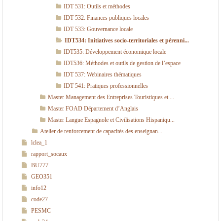
IDT 531: Outils et méthodes
e
IDT 532: Finances publiques locales
n
IDT 533: Gouvernance locale
t
IDT534: Initiatives socio-territoriales et pérenni...
IDT535: Développement économique locale
T
IDT536: Méthodes et outils de gestion de l’espace
e
IDT 537: Webinaires thématiques
r
IDT 541: Pratiques professionnelles
ri
Master Management des Entreprises Touristiques et ...
t
Master FOAD Département d’Anglais
Master Langue Espagnole et Civilisations Hispaniqu...
o
Atelier de renforcement de capacités des enseignan...
ri
lclea_1
a
rapport_socaux
l
BU777
GEO351
(
info12
I
code27
D
PESMC
T