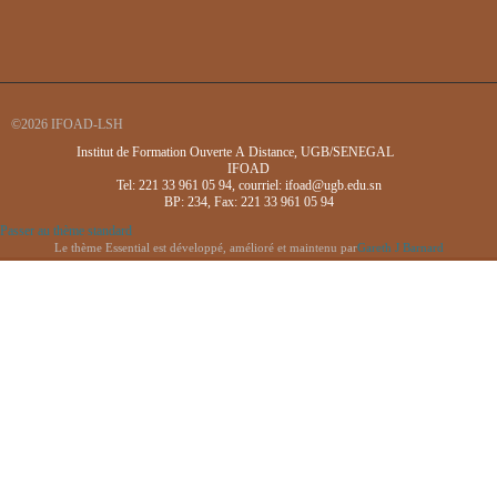
©2026 IFOAD-LSH
Institut de Formation Ouverte A Distance, UGB/SENEGAL
IFOAD
Tel: 221 33 961 05 94, courriel: ifoad@ugb.edu.sn
BP: 234, Fax: 221 33 961 05 94
Passer au thème standard
Le thème Essential est développé, amélioré et maintenu par
Gareth J Barnard