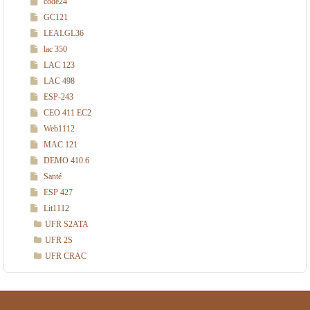
code24
)
GC121
LEALGL36
lac 350
LAC 123
LAC 498
ESP-243
CEO 411 EC2
Web1112
MAC 121
DEMO 410.6
Santé
ESP 427
Lit1112
UFR S2ATA
UFR 2S
UFR CRAC