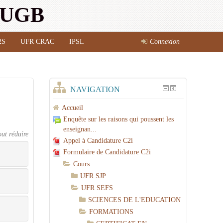
l'UGB
2S
UFR CRAC
IPSL
Connexion
NAVIGATION
Accueil
Enquête sur les raisons qui poussent les
enseignan...
out réduire
Appel à Candidature C2i
Formulaire de Candidature C2i
Cours
UFR SJP
UFR SEFS
SCIENCES DE L'EDUCATION
FORMATIONS