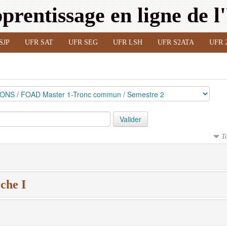
prentissage en ligne de 
SJP
UFR SAT
UFR SEG
UFR LSH
UFR S2ATA
UFR 
T
che I