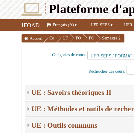
Plateforme d'ap
IFOAD
Français (fr)
UFR SEFS
UFR 
Co
UF
FO
FO
Semestre 2
Accueil
urs
R
R
AD
SE
M
Ma
Catégories de cours:
FS
AT
ster
Rechercher des cours:
IO
1-
N
Tr
S
onc
UE : Savoirs théoriques II
co
m
UE : Méthodes et outils de recher
mu
n
UE : Outils communs