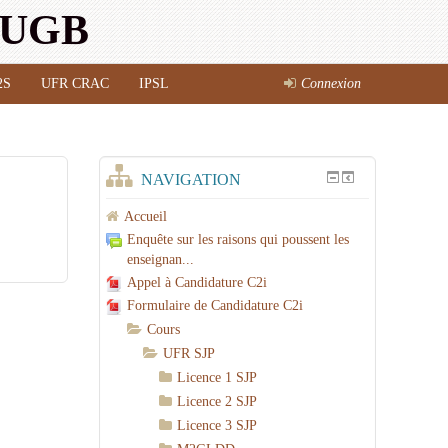
l'UGB
2S
UFR CRAC
IPSL
Connexion
NAVIGATION
Accueil
Enquête sur les raisons qui poussent les
enseignan...
Appel à Candidature C2i
Formulaire de Candidature C2i
Cours
UFR SJP
Licence 1 SJP
Licence 2 SJP
Licence 3 SJP