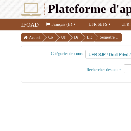
Plateforme d'ap
IFOAD
Français (fr)
UFR SEFS
UFR 
Co
UF
Dr
Lic
Semestre 1
Accueil
urs
R
oit
enc
SJ
Pri
e 3
Catégories de cours:
P
vé
Rechercher des cours: