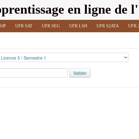
prentissage en ligne de 
SJP
UFR SAT
UFR SEG
UFR LSH
UFR S2ATA
UFR 