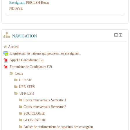
Enseignant:
PER LSH Bocar
e
NDIAYE
n
t
T
NAVIGATION
e
Accueil
r
Enquête sur les raisons qui poussent les enseignan...
ri
Appel à Candidature C2i
t
Formulaire de Candidature C2i
o
Cours
ri
UFR SJP
UFR SEFS
a
UFR LSH
l
Cours transversaux Semestre 1
(
Cours transversaux Semestre 2
I
SOCIOLOGIE
GEOGRAPHIE
D
Atelier de renforcement de capacités des enseignan...
T