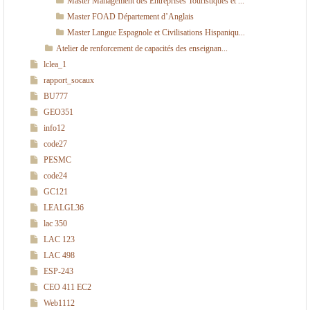
Master Management des Entreprises Touristiques et ...
Master FOAD Département d’Anglais
Master Langue Espagnole et Civilisations Hispaniqu...
Atelier de renforcement de capacités des enseignan...
lclea_1
rapport_socaux
BU777
GEO351
info12
code27
PESMC
code24
GC121
LEALGL36
lac 350
LAC 123
LAC 498
ESP-243
CEO 411 EC2
Web1112