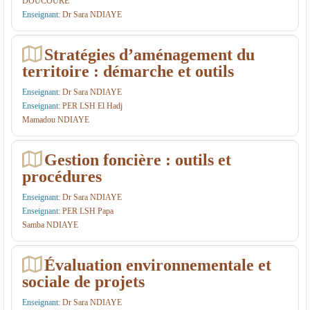
DOUCOURE
Enseignant:
Dr Sara NDIAYE
N
i
L
e
Stratégies d’aménagement du
I
ri
territoire : démarche et outils
G
e
Enseignant:
Dr Sara NDIAYE
N
d
Enseignant:
PER LSH El Hadj
E
u
Mamadou NDIAYE
L
D
S
é
Gestion foncière : outils et
H
v
procédures
e
Enseignant:
Dr Sara NDIAYE
l
Enseignant:
PER LSH Papa
Samba NDIAYE
o
p
Évaluation environnementale et
p
sociale de projets
e
Enseignant:
Dr Sara NDIAYE
m