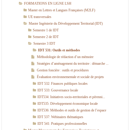
FORMATIONS EN LIGNE LSH
)
Master en Lettres et Langues Françaises (M2LF)
UE transversales
Master Ingénierie du Développement Territorial (IDT)
Semestre 1 de IDT
Semestre 2 de IDT
Semestre 3 IDT
IDT 531: Outils et méthodes
Méthodologie de rédaction d’un mémoire
Stratégies d’aménagement du territoire : démarche ...
Gestion foncière : outils et procédures
Évaluation environnementale et sociale de projets
IDT 532: Finances publiques locales
IDT 533: Gouvernance locale
IDT534: Initiatives socio-territoriales et pérenni...
IDT535: Développement économique locale
IDT536: Méthodes et outils de gestion de l’espace
IDT 537: Webinaires thématiques
IDT 541: Pratiques professionnelles