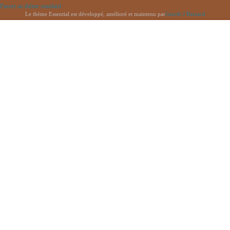
Passer au thème standard
Le thème Essential est développé, amélioré et maintenu par
Gareth J Barnard