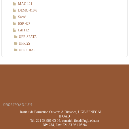
MAC 121
DEMO 410.6
Santé
ESP 427
Lit1112
UFR S2ATA
UFR 2S
UFR CRAC
©2026 IFOAD-LSH
Institut de Formation Ouverte A Distance, UGB/SENEGAL
IFOAD
Tel: 221 33 961 05 94, courriel: ifoad@ugb.edu.sn
BP: 234, Fax: 221 33 961 05 94