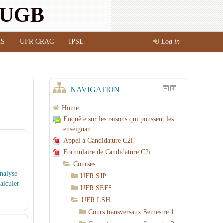
l'UGB
2S
UFR CRAC
IPSL
Log in
NAVIGATION
Home
Enquête sur les raisons qui poussent les
enseignan...
Appel à Candidature C2i
Formulaire de Candidature C2i
Courses
analyse
UFR SJP
alculer
UFR SEFS
UFR LSH
Cours transversaux Semestre 1