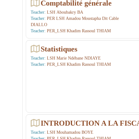
Comptabilité générale
uri
Teacher:
LSH Aboubakry BA
stiq
Teacher:
PER LSH Amadou Moustapha Dit Cable
ues
DIALLO
Teacher:
PER_LSH Khadim Rassoul THIAM
et
...
Statistiques
Teacher:
LSH Marie Ndébane NDIAYE
Teacher:
PER_LSH Khadim Rassoul THIAM
INTRODUCTION A LA FISC
Teacher:
LSH Mouhamadou BOYE
Teacher:
PER_LSH Khadim Rassoul THIAM