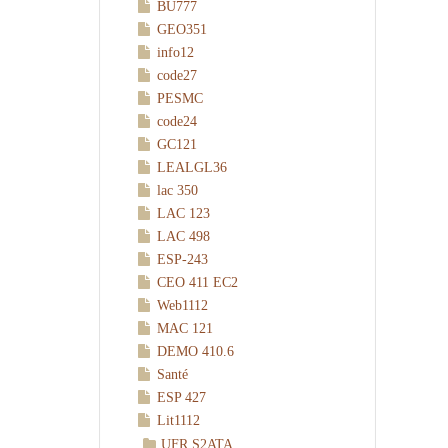
BU777
GEO351
info12
code27
PESMC
code24
GC121
LEALGL36
lac 350
LAC 123
LAC 498
ESP-243
CEO 411 EC2
Web1112
MAC 121
DEMO 410.6
Santé
ESP 427
Lit1112
UFR S2ATA