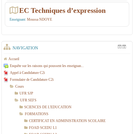
-
EC Techniques d’expression
T
Enseignant:
Moussa NDOYE
r
o
n
NAVIGATION
c
c
Accueil
o
Enquête sur les raisons qui poussent les enseignan...
Appel à Candidature C2i
m
Formulaire de Candidature C2i
m
Cours
u
UFR SJP
n
UFR SEFS
SCIENCES DE L'EDUCATION
FORMATIONS
CERTIFICAT EN ADMINISTRATION SCOLAIRE
FOAD SCEDU L1