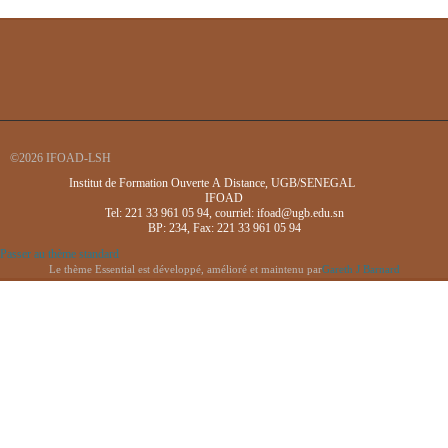
©2026 IFOAD-LSH
Institut de Formation Ouverte A Distance, UGB/SENEGAL
IFOAD
Tel: 221 33 961 05 94, courriel: ifoad@ugb.edu.sn
BP: 234, Fax: 221 33 961 05 94
Passer au thème standard
Le thème Essential est développé, amélioré et maintenu par
Gareth J Barnard