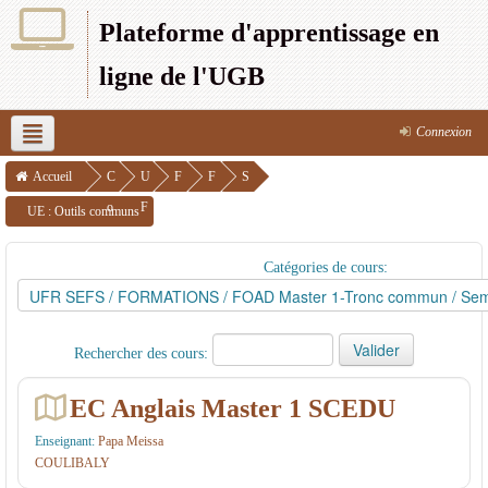
Plateforme d'apprentissage en
ligne de l'UGB
Connexion
Français (fr)
UFR SEFS
UFR SJP
UFR SAT
Accueil
C
U
F
F
S
o
F
O
O
e
UE : Outils communs
UFR SEG
UFR LSH
UFR S2ATA
UFR 2S
UFR CRAC
u
R
R
A
m
IPSL
Catégories de cours:
r
S
M
D
e
s
E
A
M
s
F
T
a
tr
Rechercher des cours:
S
I
s
e
O
t
2
EC Anglais Master 1 SCEDU
N
e
Enseignant:
Papa Meissa
S
r
COULIBALY
1