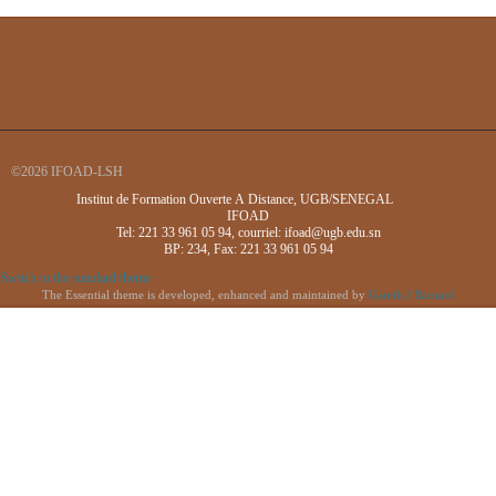
©2026 IFOAD-LSH
Institut de Formation Ouverte A Distance, UGB/SENEGAL
IFOAD
Tel: 221 33 961 05 94, courriel: ifoad@ugb.edu.sn
BP: 234, Fax: 221 33 961 05 94
Switch to the standard theme
The Essential theme is developed, enhanced and maintained by
Gareth J Barnard