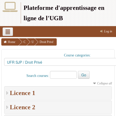
Plateforme d'apprentissage en
ligne de l'UGB
Log in
English (en)
UFR SEFS
UFR SJP
UFR SAT
Home
C
U
Droit Privé
o
F
UFR SEG
UFR LSH
UFR S2ATA
UFR 2S
UFR CRAC
Course categories:
u
R
IPSL
r
S
s
J
Search courses:
e
P
Collapse all
s
Licence 1
Licence 2