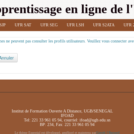
prentissage en ligne de 
SJP
UFR SAT
UFR SEG
UFR LSH
UFR S2ATA
UFR 
es ne peuvent pas consulter les profils utilisateurs. Veuillez vous connecter ave
Institut de Formation Ouverte A Distance, UGB/SENEGAL
IFOAD
Tel: 221 33 961 05 94, courriel: ifoad@ugb.edu.sn
BP: 234, Fax: 221 33 961 05 94
Le thème Essential est développé, amélioré et maintenu par
Gareth J Barnard