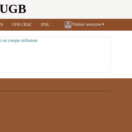
l'UGB
Visiteur anonyme
2S
UFR CRAC
IPSL
c un compte utilisateur