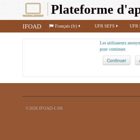
Plateforme d'ap
IFOAD
Français (fr)
UFR SEFS
UFR 
Les utilisateurs anonym
pour continuer.
©2026 IFOAD-LSH