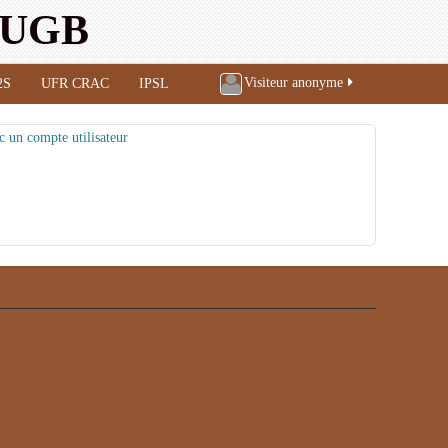
l'UGB
Visiteur anonyme
2S
UFR CRAC
IPSL
c un compte utilisateur