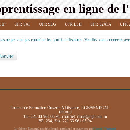
prentissage en ligne de 
SJP
UFR SAT
UFR SEG
UFR LSH
UFR S2ATA
UFR 
es ne peuvent pas consulter les profils utilisateurs. Veuillez vous connecter ave
Institut de Formation Ouverte A Distance, UGB/SENEGAL
IFOAD
Tel: 221 33 961 05 94, courriel: ifoad@ugb.edu.sn
BP: 234, Fax: 221 33 961 05 94
Le thème Essential est développé, amélioré et maintenu par
Gareth J Barnard