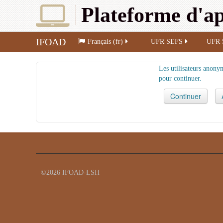
Plateforme d'ap
IFOAD
Français (fr)
UFR SEFS
UFR 
Les utilisateurs anonym
pour continuer.
©2026 IFOAD-LSH