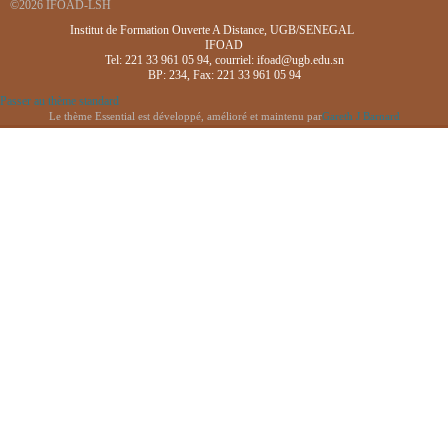
©2026 IFOAD-LSH
Institut de Formation Ouverte A Distance, UGB/SENEGAL
IFOAD
Tel: 221 33 961 05 94, courriel: ifoad@ugb.edu.sn
BP: 234, Fax: 221 33 961 05 94
Passer au thème standard
Le thème Essential est développé, amélioré et maintenu par
Gareth J Barnard