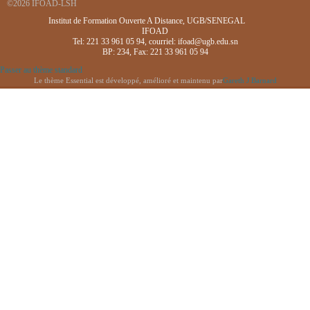
©2026 IFOAD-LSH
Institut de Formation Ouverte A Distance, UGB/SENEGAL
IFOAD
Tel: 221 33 961 05 94, courriel: ifoad@ugb.edu.sn
BP: 234, Fax: 221 33 961 05 94
Passer au thème standard
Le thème Essential est développé, amélioré et maintenu par
Gareth J Barnard