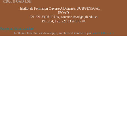
©2026 IFOAD-LSH
Institut de Formation Ouverte A Distance, UGB/SENEGAL
IFOAD
Tel: 221 33 961 05 94, courriel: ifoad@ugb.edu.sn
BP: 234, Fax: 221 33 961 05 94
Passer au thème standard
Le thème Essential est développé, amélioré et maintenu par
Gareth J Barnard