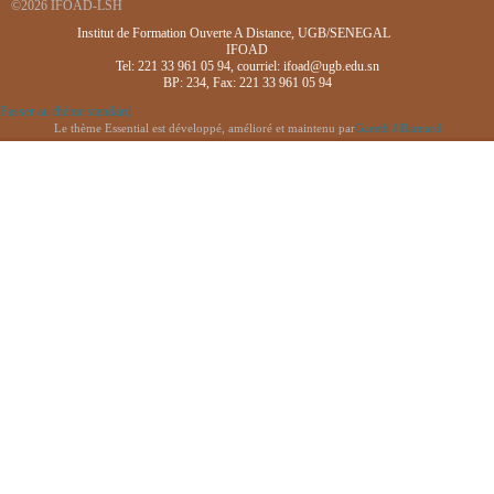
©2026 IFOAD-LSH
Institut de Formation Ouverte A Distance, UGB/SENEGAL
IFOAD
Tel: 221 33 961 05 94, courriel: ifoad@ugb.edu.sn
BP: 234, Fax: 221 33 961 05 94
Passer au thème standard
Le thème Essential est développé, amélioré et maintenu par
Gareth J Barnard