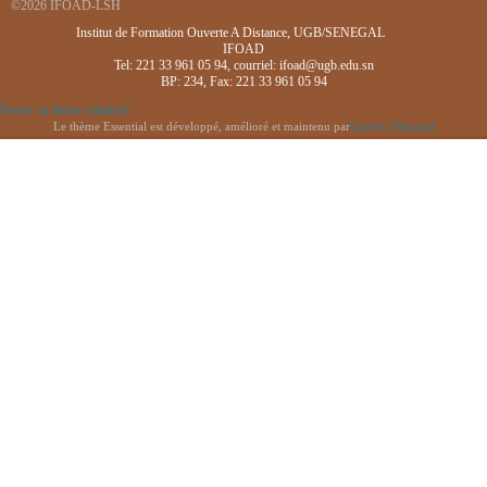
©2026 IFOAD-LSH
Institut de Formation Ouverte A Distance, UGB/SENEGAL
IFOAD
Tel: 221 33 961 05 94, courriel: ifoad@ugb.edu.sn
BP: 234, Fax: 221 33 961 05 94
Passer au thème standard
Le thème Essential est développé, amélioré et maintenu par
Gareth J Barnard