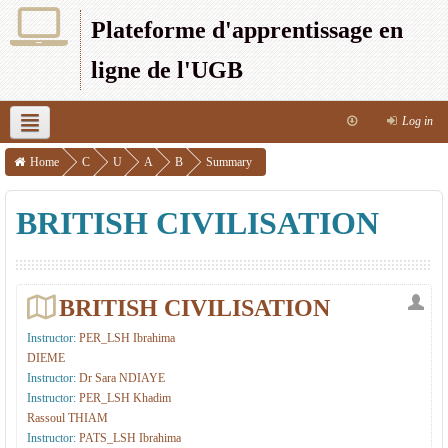
Plateforme d'apprentissage en
ligne de l'UGB
Log in
UFR SEFS
UFR SJP
UFR SAT
UFR SEG
UFR LSH
Home
C
U
A
B
Summary
o
F
t
ri
UFR S2ATA
UFR 2S
UFR CRAC
IPSL
This course
BRITISH CIVILISATION
u
R
e
t.
r
L
li
C
s
S
e
i
BRITISH CIVILISATION
e
H
r
v
s
d
L
Instructor:
PER_LSH Ibrahima
DIEME
e
1
Instructor:
Dr Sara NDIAYE
r
Instructor:
PER_LSH Khadim
e
Rassoul THIAM
Instructor:
PATS_LSH Ibrahima
n