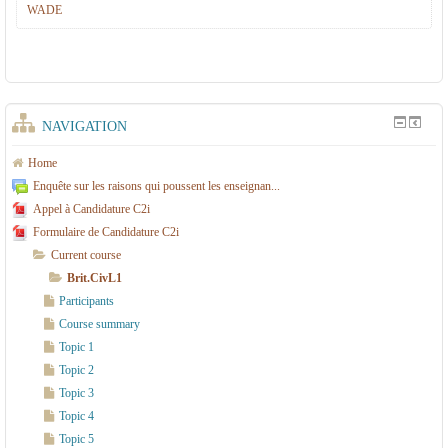
WADE
f
o
r
c
NAVIGATION
e
m
Home
Enquête sur les raisons qui poussent les enseignan...
e
Appel à Candidature C2i
n
Formulaire de Candidature C2i
t
Current course
d
Brit.CivL1
Participants
e
Course summary
c
Topic 1
a
Topic 2
p
Topic 3
a
Topic 4
Topic 5
c