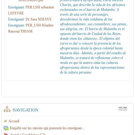
MALAMBO.pdf
primera autora afroperuana, Lucía Illescas
Charún, que describe la vida de los africanos
N
e
a
r
Enseignant:
PER LSH sebastien
esclavizados en el barrio de Malambo. A
LEFEVRE
través de una serie de personajes,
L
E
g
a
Enseignant:
Dr Sara NDIAYE
descubrimos la vida cotidiana de los
I
s
n
t
afrodescendientes: sus costumbres, sus penas,
Enseignant:
PER_LSH Khadim
sus alegrías, etc. El barrio de Malambo es el
Rassoul THIAM
G
p
o
u
opuesto del barrio de Ciudad de los Reyes,
donde viven los «blancos». El objetivo del
N
a
l
r
curso es dar a conocer la presencia de los
afroperuanos desde la época colonial hasta
E
g
e
e
nuestros días. Además, a partir del estudio de
L
n
A
Malambo, se tratará de reflexionar sobre el
modo en que la autora sitúa las culturas
S
o
f
afroperuanas dentro de las representaciones
de la cultura peruana.
H
l
r
e
o
e
-
t
h
C
i
NAVIGATION
i
s
Accueil
v
p
Enquête sur les raisons qui poussent les enseignan...
il
a